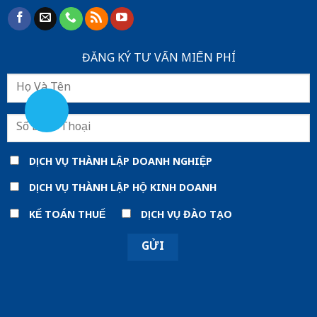
ĐĂNG KÝ TƯ VẤN MIẾN PHÍ
DỊCH VỤ THÀNH LẬP DOANH NGHIỆP
DỊCH VỤ THÀNH LẬP HỘ KINH DOANH
KẾ TOÁN THUẾ
DỊCH VỤ ĐÀO TẠO