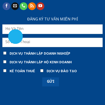
ĐĂNG KÝ TƯ VẤN MIẾN PHÍ
DỊCH VỤ THÀNH LẬP DOANH NGHIỆP
DỊCH VỤ THÀNH LẬP HỘ KINH DOANH
KẾ TOÁN THUẾ
DỊCH VỤ ĐÀO TẠO