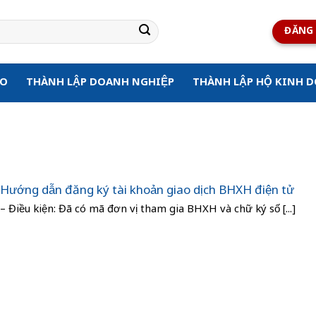
ĐĂNG 
ẠO
THÀNH LẬP DOANH NGHIỆP
THÀNH LẬP HỘ KINH 
Hướng dẫn đăng ký tài khoản giao dịch BHXH điện tử
– Điều kiện: Đã có mã đơn vị tham gia BHXH và chữ ký số [...]