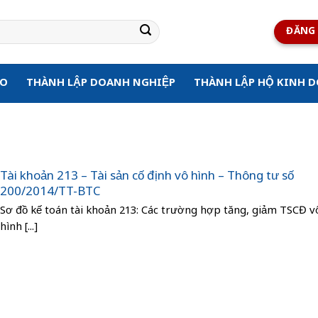
ĐĂNG 
ẠO
THÀNH LẬP DOANH NGHIỆP
THÀNH LẬP HỘ KINH 
Tài khoản 213 – Tài sản cố định vô hình – Thông tư số
200/2014/TT-BTC
Sơ đồ kế toán tài khoản 213: Các trường hợp tăng, giảm TSCĐ v
hình [...]