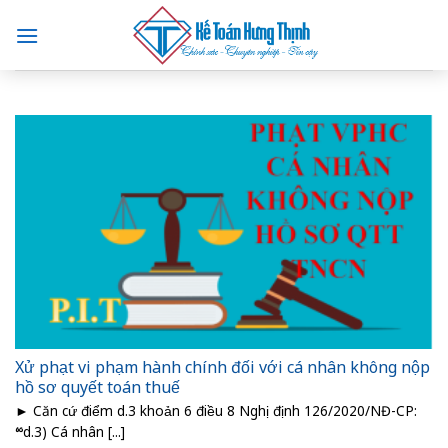
Skip
to
content
Xử phạt vi phạm hành chính đối với cá nhân không nộp
hồ sơ quyết toán thuế
► Căn cứ điểm d.3 khoản 6 điều 8 Nghị định 126/2020/NĐ-CP:
“d.3) Cá nhân [...]