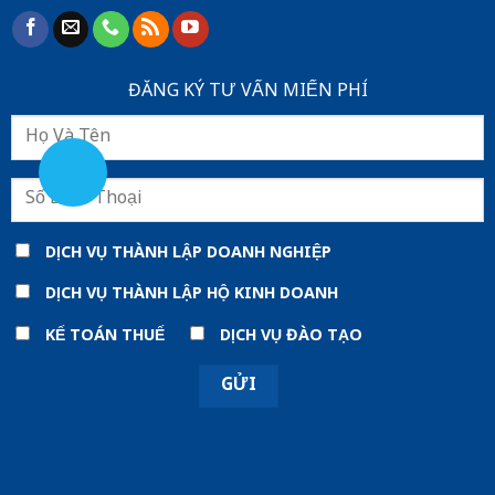
ĐĂNG KÝ TƯ VẤN MIẾN PHÍ
DỊCH VỤ THÀNH LẬP DOANH NGHIỆP
DỊCH VỤ THÀNH LẬP HỘ KINH DOANH
KẾ TOÁN THUẾ
DỊCH VỤ ĐÀO TẠO