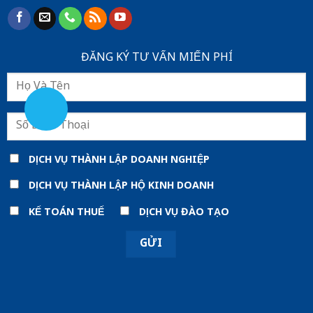
ĐĂNG KÝ TƯ VẤN MIẾN PHÍ
DỊCH VỤ THÀNH LẬP DOANH NGHIỆP
DỊCH VỤ THÀNH LẬP HỘ KINH DOANH
KẾ TOÁN THUẾ
DỊCH VỤ ĐÀO TẠO