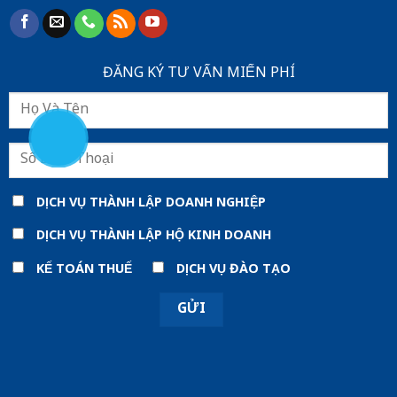
ĐĂNG KÝ TƯ VẤN MIẾN PHÍ
DỊCH VỤ THÀNH LẬP DOANH NGHIỆP
DỊCH VỤ THÀNH LẬP HỘ KINH DOANH
KẾ TOÁN THUẾ
DỊCH VỤ ĐÀO TẠO