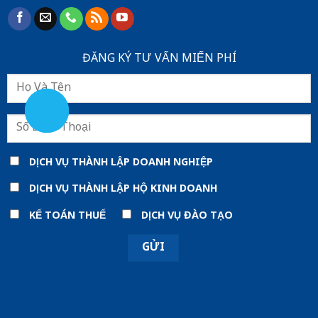
ĐĂNG KÝ TƯ VẤN MIẾN PHÍ
DỊCH VỤ THÀNH LẬP DOANH NGHIỆP
DỊCH VỤ THÀNH LẬP HỘ KINH DOANH
KẾ TOÁN THUẾ
DỊCH VỤ ĐÀO TẠO