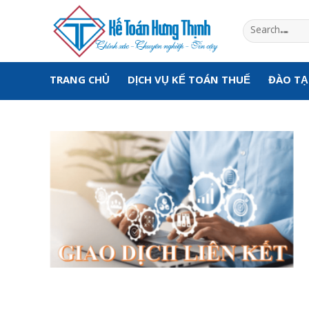
Skip
to
content
TRANG CHỦ
DỊCH VỤ KẾ TOÁN THUẾ
ĐÀO T