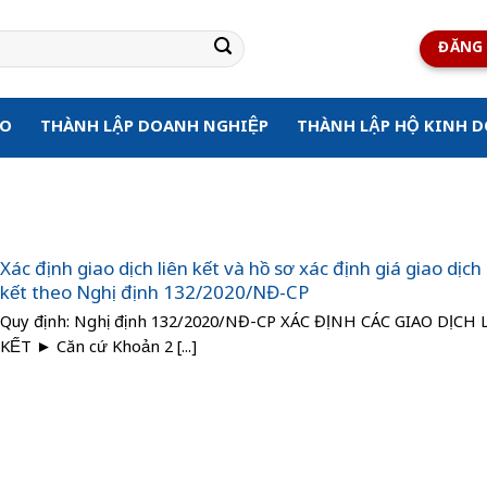
ĐĂNG 
ẠO
THÀNH LẬP DOANH NGHIỆP
THÀNH LẬP HỘ KINH 
Xác định giao dịch liên kết và hồ sơ xác định giá giao dịch 
kết theo Nghị định 132/2020/NĐ-CP
Quy định: Nghị định 132/2020/NĐ-CP XÁC ĐỊNH CÁC GIAO DỊCH
KẾT ► Căn cứ Khoản 2 [...]