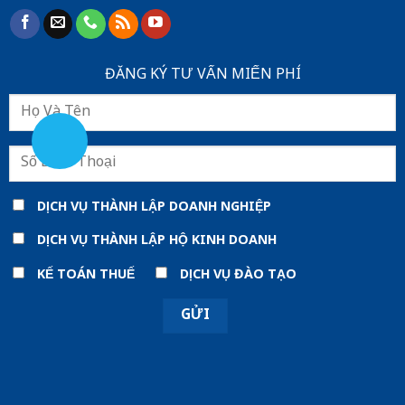
ĐĂNG KÝ TƯ VẤN MIẾN PHÍ
DỊCH VỤ THÀNH LẬP DOANH NGHIỆP
DỊCH VỤ THÀNH LẬP HỘ KINH DOANH
KẾ TOÁN THUẾ
DỊCH VỤ ĐÀO TẠO