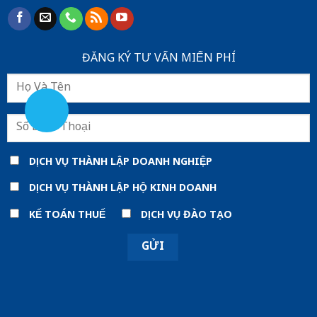
ĐĂNG KÝ TƯ VẤN MIẾN PHÍ
DỊCH VỤ THÀNH LẬP DOANH NGHIỆP
DỊCH VỤ THÀNH LẬP HỘ KINH DOANH
KẾ TOÁN THUẾ
DỊCH VỤ ĐÀO TẠO