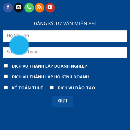
ĐĂNG KÝ TƯ VẤN MIẾN PHÍ
DỊCH VỤ THÀNH LẬP DOANH NGHIỆP
DỊCH VỤ THÀNH LẬP HỘ KINH DOANH
KẾ TOÁN THUẾ
DỊCH VỤ ĐÀO TẠO