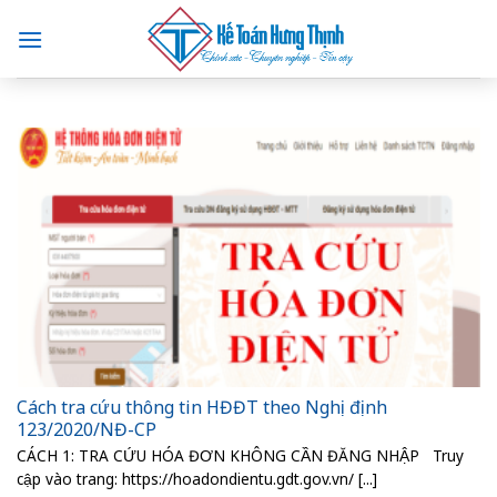
Skip
to
content
Cách tra cứu thông tin HĐĐT theo Nghị định
123/2020/NĐ-CP
CÁCH 1: TRA CỨU HÓA ĐƠN KHÔNG CẦN ĐĂNG NHẬP Truy
cập vào trang: https://hoadondientu.gdt.gov.vn/ [...]