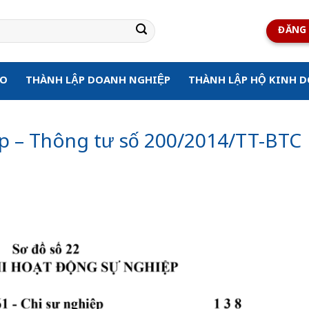
ĐĂNG 
ẠO
THÀNH LẬP DOANH NGHIỆP
THÀNH LẬP HỘ KINH 
ệp – Thông tư số 200/2014/TT-BTC