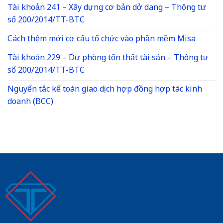
Tài khoản 241 – Xây dựng cơ bản dở dang – Thông tư
số 200/2014/TT-BTC
Cách thêm mới cơ cấu tổ chức vào phần mềm Misa
Tài khoản 229 – Dự phòng tổn thất tài sản – Thông tư
số 200/2014/TT-BTC
Nguyến tắc kế toán giao dịch hợp đồng hợp tác kinh
doanh (BCC)