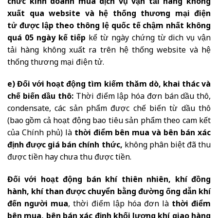
chức kinh doanh mua dịch vụ vận tải hàng không
xuất qua website và hệ thống thương mại điện
tử được lập theo thông lệ quốc tế
chậm nhất không
quá 05 ngày kế tiếp
kể từ ngày chứng từ dich vụ vận
tải hàng không xuất ra trên hệ thống website và hệ
thống thương mại điện tử.
e) Đối với hoạt động tìm kiếm thăm dò, khai thác và
chế biến dầu thô:
Thời điểm lập hóa đơn bán dầu thô,
condensate, các sản phẩm được chế biến từ dầu thô
(bao gồm cả hoạt động bao tiêu sản phẩm theo cam kết
của Chính phủ) là
thời điểm bên mua và bên bán xác
định được giá bán chính thức,
không phân biệt đã thu
được tiền hay chưa thu được tiền.
Đối với hoạt động bán khí thiên nhiên, khí đồng
hành, khí than được chuyển bằng đường ống dẫn khí
đến người mua
, thời điểm lập hóa đơn là
thời điểm
bên mua, bên bán xác định khối lượng khí giao hàng