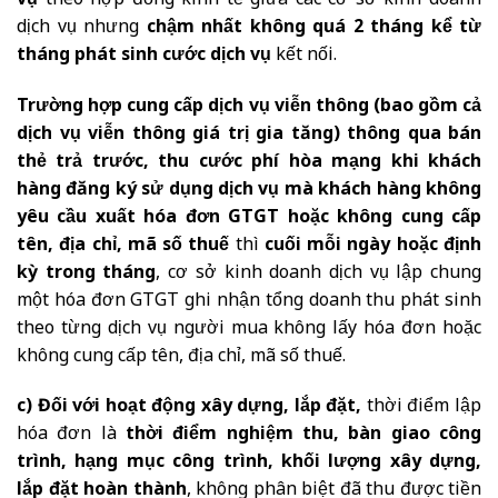
vụ
theo hợp đồng kinh tế giữa các cơ sở kinh doanh
dịch vụ nhưng
chậm nhất không quá 2 tháng kể từ
tháng phát sinh cước dịch vụ
kết nối.
Trường hợp cung cấp dịch vụ viễn thông (bao gồm cả
dịch vụ viễn thông giá trị gia tăng) thông qua bán
thẻ trả trước, thu cước phí hòa mạng khi khách
hàng đăng ký sử dụng dịch vụ mà khách hàng không
yêu cầu xuất hóa đơn GTGT hoặc không cung cấp
tên, địa chỉ, mã số thuế
thì
cuối mỗi ngày hoặc định
kỳ trong tháng
, cơ sở kinh doanh dịch vụ lập chung
một hóa đơn GTGT ghi nhận tổng doanh thu phát sinh
theo từng dịch vụ người mua không lấy hóa đơn hoặc
không cung cấp tên, địa chỉ, mã số thuế.
c) Đối với hoạt động xây dựng, lắp đặt,
thời điểm lập
hóa đơn là
thời điểm nghiệm thu, bàn giao công
trình, hạng mục công trình, khối lượng xây dựng,
lắp đặt hoàn thành
, không phân biệt đã thu được tiền