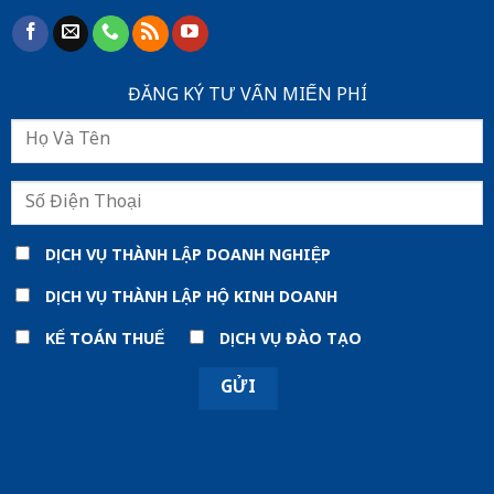
ĐĂNG KÝ TƯ VẤN MIẾN PHÍ
DỊCH VỤ THÀNH LẬP DOANH NGHIỆP
DỊCH VỤ THÀNH LẬP HỘ KINH DOANH
KẾ TOÁN THUẾ
DỊCH VỤ ĐÀO TẠO