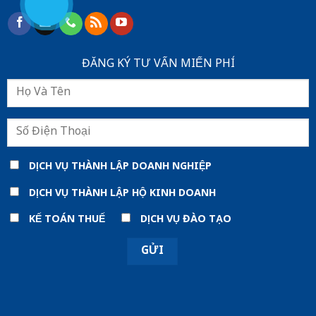
ĐĂNG KÝ TƯ VẤN MIẾN PHÍ
DỊCH VỤ THÀNH LẬP DOANH NGHIỆP
DỊCH VỤ THÀNH LẬP HỘ KINH DOANH
KẾ TOÁN THUẾ
DỊCH VỤ ĐÀO TẠO