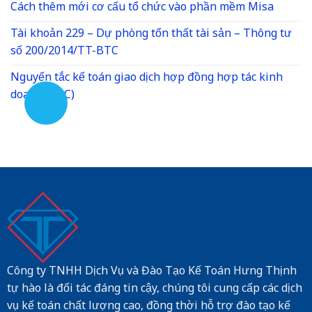
Cách thêm mới cơ cấu tổ chức vào phần mềm Misa
Tài khoản 229 – Dự phòng tổn thất tài sản – Thông tư
số 200/2014/TT-BTC
Nguyến tắc kế toán giao dịch hợp đồng hợp tác kinh
doanh (BCC)
Công ty TNHH Dịch Vụ và Đào Tạo Kế Toán Hưng Thịnh
tự hào là đối tác đáng tin cậy, chúng tôi cung cấp các dịch
vụ kế toán chất lượng cao, đồng thời hỗ trợ đào tạo kế