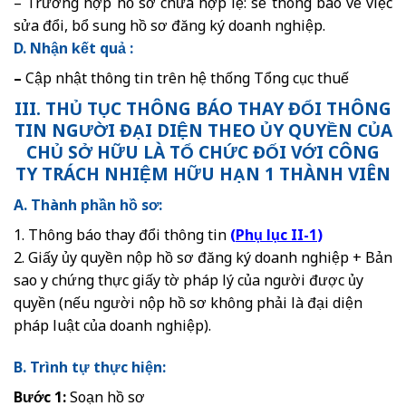
– Trường hợp hồ sơ chưa hợp lệ: sẽ thông báo về việc
sửa đổi, bổ sung hồ sơ đăng ký doanh nghiệp.
D. Nhận kết quả :
–
Cập nhật thông tin trên hệ thống Tổng cục thuế
III. THỦ TỤC THÔNG BÁO
THAY ĐỔI THÔNG
TIN NGƯỜI ĐẠI DIỆN THEO ỦY QUYỀN CỦA
CHỦ SỞ HỮU LÀ TỔ CHỨC ĐỐI VỚI CÔNG
TY TRÁCH NHIỆM HỮU HẠN 1 THÀNH VIÊN
A. Thành phần hồ sơ:
1. Thông báo thay đổi thông tin
(
Phụ lục II-1
)
2. Giấy ủy quyền nộp hồ sơ đăng ký doanh nghiệp + Bản
sao y chứng thực giấy tờ pháp lý của người được ủy
quyền (nếu người nộp hồ sơ không phải là đại diện
pháp luật của doanh nghiệp).
B. Trình tự thực hiện:
Bước 1:
Soạn hồ sơ