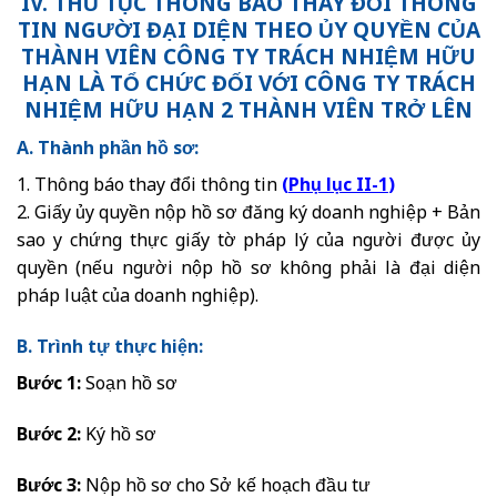
IV. THỦ TỤC THÔNG BÁO THAY ĐỔI THÔNG
TIN NGƯỜI ĐẠI DIỆN THEO ỦY QUYỀN CỦA
THÀNH VIÊN CÔNG TY TRÁCH NHIỆM HỮU
HẠN LÀ TỔ CHỨC ĐỐI VỚI CÔNG TY TRÁCH
NHIỆM HỮU HẠN 2 THÀNH VIÊN TRỞ LÊN
A. Thành phần hồ sơ:
1. Thông báo thay đổi thông tin
(
Phụ lục II-1
)
2. Giấy ủy quyền nộp hồ sơ đăng ký doanh nghiệp + Bản
sao y chứng thực giấy tờ pháp lý của người được ủy
quyền (nếu người nộp hồ sơ không phải là đại diện
pháp luật của doanh nghiệp).
B. Trình tự thực hiện:
Bước 1:
Soạn hồ sơ
Bước 2:
Ký hồ sơ
Bước 3:
Nộp hồ sơ cho Sở kế hoạch đầu tư