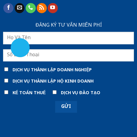
ĐĂNG KÝ TƯ VẤN MIẾN PHÍ
DỊCH VỤ THÀNH LẬP DOANH NGHIỆP
DỊCH VỤ THÀNH LẬP HỘ KINH DOANH
KẾ TOÁN THUẾ
DỊCH VỤ ĐÀO TẠO