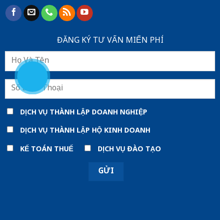
ĐĂNG KÝ TƯ VẤN MIẾN PHÍ
DỊCH VỤ THÀNH LẬP DOANH NGHIỆP
DỊCH VỤ THÀNH LẬP HỘ KINH DOANH
KẾ TOÁN THUẾ
DỊCH VỤ ĐÀO TẠO