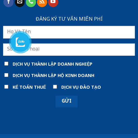
ĐĂNG KÝ TƯ VẤN MIẾN PHÍ
DỊCH VỤ THÀNH LẬP DOANH NGHIỆP
DỊCH VỤ THÀNH LẬP HỘ KINH DOANH
KẾ TOÁN THUẾ
DỊCH VỤ ĐÀO TẠO