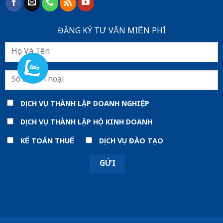
ĐĂNG KÝ TƯ VẤN MIẾN PHÍ
DỊCH VỤ THÀNH LẬP DOANH NGHIỆP
DỊCH VỤ THÀNH LẬP HỘ KINH DOANH
KẾ TOÁN THUẾ
DỊCH VỤ ĐÀO TẠO