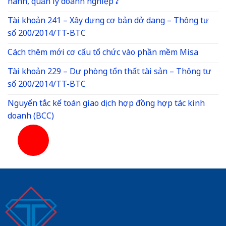
hành, quản lý doanh nghiệp ?
Tài khoản 241 – Xây dựng cơ bản dở dang – Thông tư
số 200/2014/TT-BTC
Cách thêm mới cơ cấu tổ chức vào phần mềm Misa
Tài khoản 229 – Dự phòng tổn thất tài sản – Thông tư
số 200/2014/TT-BTC
Nguyến tắc kế toán giao dịch hợp đồng hợp tác kinh
doanh (BCC)