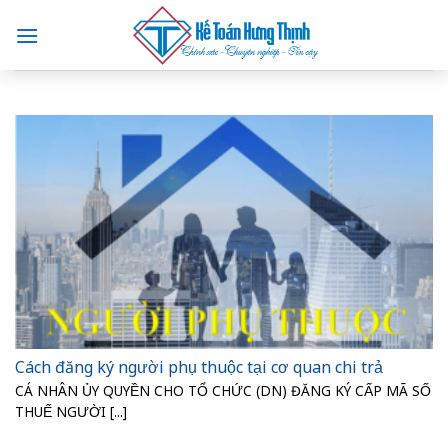
Skip
to
content
Cách đăng ký người phụ thuộc tại cơ quan chi trả
CÁ NHÂN ỦY QUYỀN CHO TỔ CHỨC (DN) ĐĂNG KÝ CẤP MÃ SỐ
THUẾ NGƯỜI [...]