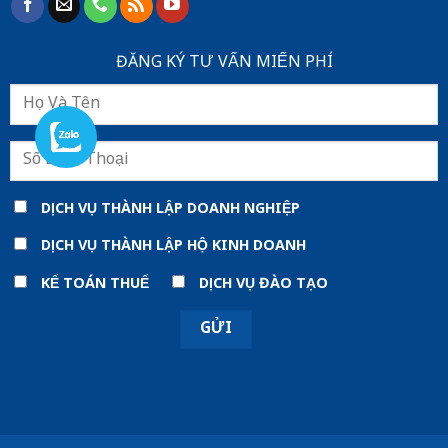
ĐĂNG KÝ TƯ VẤN MIẾN PHÍ
DỊCH VỤ THÀNH LẬP DOANH NGHIỆP
DỊCH VỤ THÀNH LẬP HỘ KINH DOANH
KẾ TOÁN THUẾ
DỊCH VỤ ĐÀO TẠO