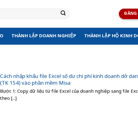
ĐĂNG 
ẠO
THÀNH LẬP DOANH NGHIỆP
THÀNH LẬP HỘ KINH 
Cách nhập khẩu file Excel số dư chi phí kinh doanh dở da
(TK 154) vào phần mềm Misa
Bước 1: Copy dữ liệu từ file Excel của doanh nghiệp sang file Exc
theo [...]