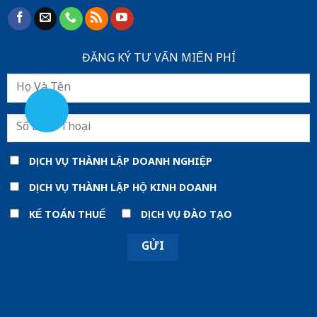
ĐĂNG KÝ TƯ VẤN MIẾN PHÍ
DỊCH VỤ THÀNH LẬP DOANH NGHIỆP
DỊCH VỤ THÀNH LẬP HỘ KINH DOANH
KẾ TOÁN THUẾ
DỊCH VỤ ĐÀO TẠO