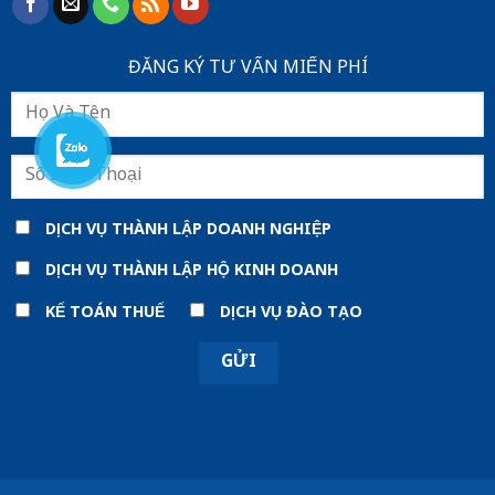
ĐĂNG KÝ TƯ VẤN MIẾN PHÍ
DỊCH VỤ THÀNH LẬP DOANH NGHIỆP
DỊCH VỤ THÀNH LẬP HỘ KINH DOANH
KẾ TOÁN THUẾ
DỊCH VỤ ĐÀO TẠO