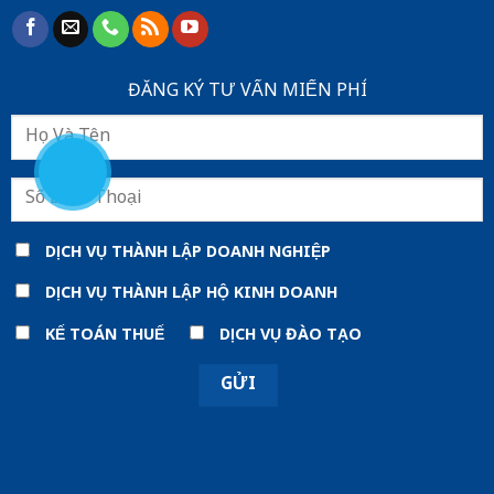
ĐĂNG KÝ TƯ VẤN MIẾN PHÍ
DỊCH VỤ THÀNH LẬP DOANH NGHIỆP
DỊCH VỤ THÀNH LẬP HỘ KINH DOANH
KẾ TOÁN THUẾ
DỊCH VỤ ĐÀO TẠO