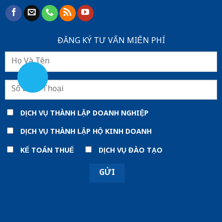
ĐĂNG KÝ TƯ VẤN MIẾN PHÍ
DỊCH VỤ THÀNH LẬP DOANH NGHIỆP
DỊCH VỤ THÀNH LẬP HỘ KINH DOANH
KẾ TOÁN THUẾ
DỊCH VỤ ĐÀO TẠO