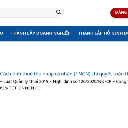
ĐĂNG 
ẠO
THÀNH LẬP DOANH NGHIỆP
THÀNH LẬP HỘ KINH 
Cách tính thuế thu nhập cá nhân (TNCN) khi quyết toán 
– Luật Quản lý thuế 2019 – Nghị định số 126/2020/NĐ-CP – Công
636/TCT-DNNCN [...]