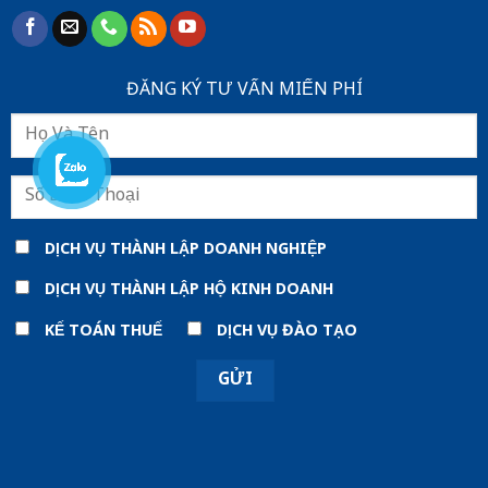
ĐĂNG KÝ TƯ VẤN MIẾN PHÍ
DỊCH VỤ THÀNH LẬP DOANH NGHIỆP
DỊCH VỤ THÀNH LẬP HỘ KINH DOANH
KẾ TOÁN THUẾ
DỊCH VỤ ĐÀO TẠO