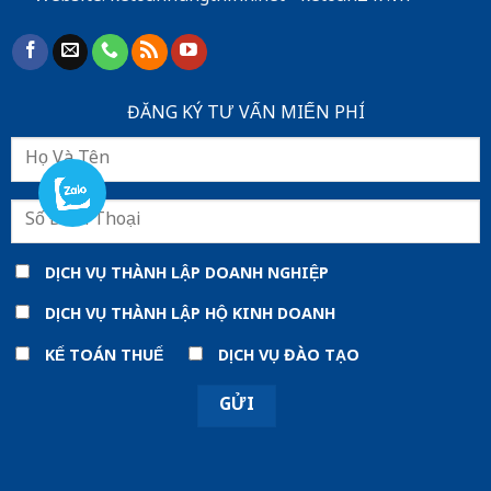
ĐĂNG KÝ TƯ VẤN MIẾN PHÍ
DỊCH VỤ THÀNH LẬP DOANH NGHIỆP
DỊCH VỤ THÀNH LẬP HỘ KINH DOANH
KẾ TOÁN THUẾ
DỊCH VỤ ĐÀO TẠO