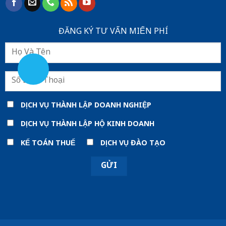
ĐĂNG KÝ TƯ VẤN MIẾN PHÍ
DỊCH VỤ THÀNH LẬP DOANH NGHIỆP
DỊCH VỤ THÀNH LẬP HỘ KINH DOANH
KẾ TOÁN THUẾ
DỊCH VỤ ĐÀO TẠO