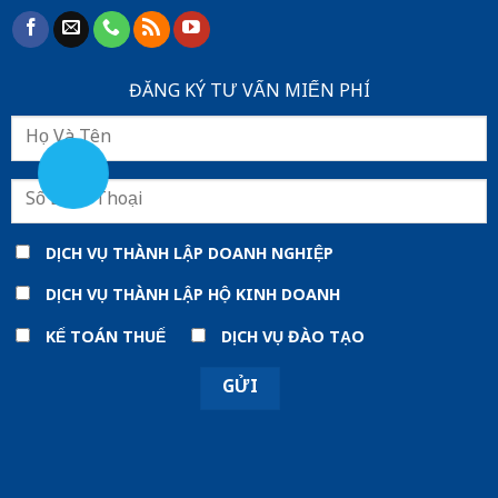
ĐĂNG KÝ TƯ VẤN MIẾN PHÍ
DỊCH VỤ THÀNH LẬP DOANH NGHIỆP
DỊCH VỤ THÀNH LẬP HỘ KINH DOANH
KẾ TOÁN THUẾ
DỊCH VỤ ĐÀO TẠO