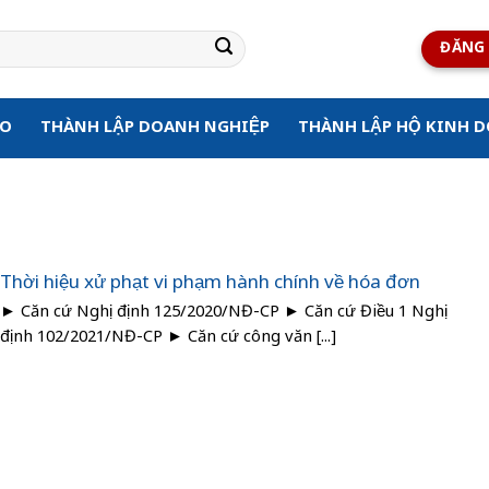
ĐĂNG 
ẠO
THÀNH LẬP DOANH NGHIỆP
THÀNH LẬP HỘ KINH 
Thời hiệu xử phạt vi phạm hành chính về hóa đơn
► Căn cứ Nghị định 125/2020/NĐ-CP ► Căn cứ Điều 1 Nghị
định 102/2021/NĐ-CP ► Căn cứ công văn [...]