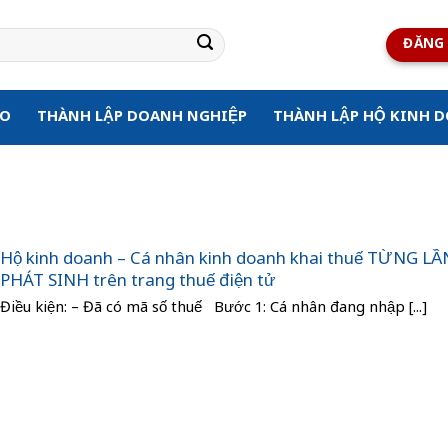
ĐĂNG 
ẠO
THÀNH LẬP DOANH NGHIỆP
THÀNH LẬP HỘ KINH 
Hộ kinh doanh – Cá nhân kinh doanh khai thuế TỪNG LẦ
PHÁT SINH trên trang thuế điện tử
Điều kiện: – Đã có mã số thuế Bước 1: Cá nhân đang nhập [...]