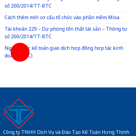
số 200/2014/TT-BTC
Cách thêm mới cơ cấu tổ chức vào phần mềm Misa
Tài khoản 229 – Dự phòng tổn thất tài sản – Thông tư
số 200/2014/TT-BTC
Nguyến tắc kế toán giao dịch hợp đồng hợp tác kinh
doanh (BCC)
Công ty TNHH Dịch Vụ và Đào Tạo Kế Toán Hưng Thịnh