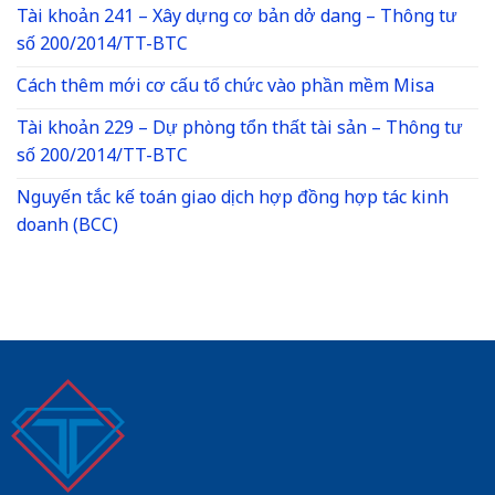
Tài khoản 241 – Xây dựng cơ bản dở dang – Thông tư
số 200/2014/TT-BTC
Cách thêm mới cơ cấu tổ chức vào phần mềm Misa
Tài khoản 229 – Dự phòng tổn thất tài sản – Thông tư
số 200/2014/TT-BTC
Nguyến tắc kế toán giao dịch hợp đồng hợp tác kinh
doanh (BCC)